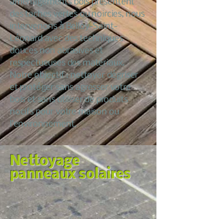
aménagements bois présentent
des taches vertes ou noircies, nous
intervenons à Belloy-Saint-
Léonard avec des techniques
douces non abrasives et
respectueuses des matériaux.
Notre objectif : nettoyer dégriser
et protéger sans agresser votre
bois et sans utiliser de produits
nocifs pour votre maison ou
l’environnement.
Nettoyage
panneaux solaires