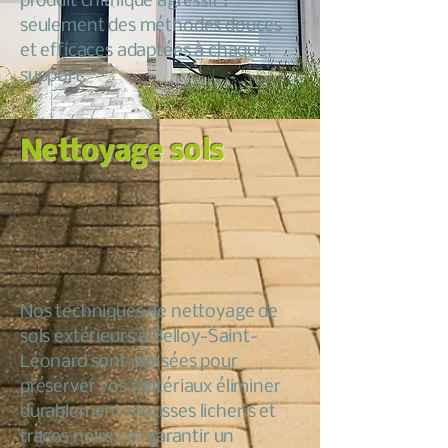
produit chimique agressif :
seulement des méthodes douces
et efficaces adaptées à chaque
support.
Nettoyage sols
Nos techniques de nettoyage de
sols extérieurs à Belloy-Saint-
Léonard sont pensées pour
préserver vos matériaux éliminer
durablement mousses lichens et
traces noires et garantir un