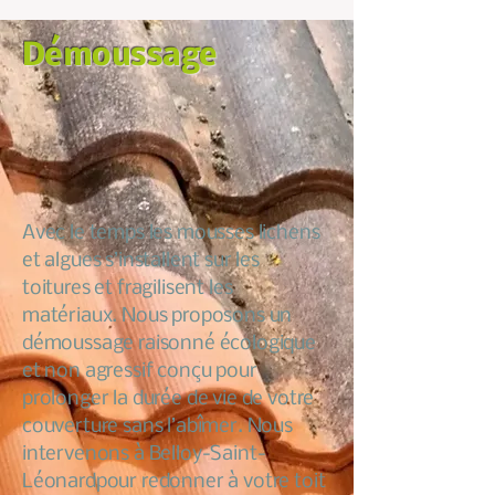
Démoussage
Avec le temps les mousses lichens
et algues s’installent sur les
toitures et fragilisent les
matériaux. Nous proposons un
démoussage raisonné écologique
et non agressif conçu pour
prolonger la durée de vie de votre
couverture sans l’abîmer. Nous
intervenons à Belloy-Saint-
Léonardpour redonner à votre toit