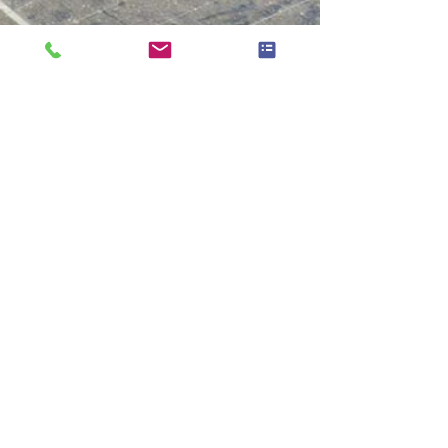
Nous croyons qu’entretenir sa
maison c’est entretenir ce qui la
rend durable, économe et
performante.
Vos panneaux solaires accumulent
poussières dépôts fientes
d’oiseaux traces calcaires ou
saletés atmosphériques. Sans
nettoyage adapté leur rendement
peut chuter de 10% à 20% par an
parfois davantage lorsque
l’entretien n’a pas été réalisé
depuis longtemps. Notre service de
nettoyage de panneaux solaires à
Belloy-Saint-Léonard repose sur
une méthode douce manuelle et