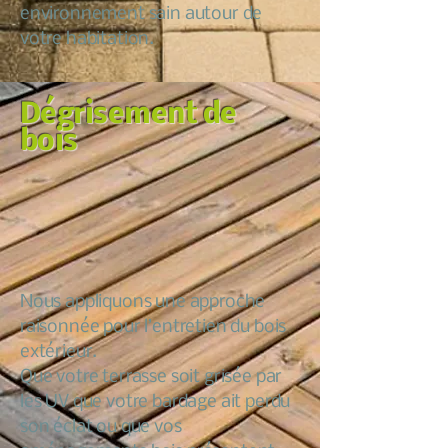
environnement sain autour de
votre habitation.
Dégrisement de
bois
Nous appliquons une approche
raisonnée pour l’entretien du bois
extérieur.
Que votre terrasse soit grisée par
les UV que votre bardage ait perdu
son éclat ou que vos