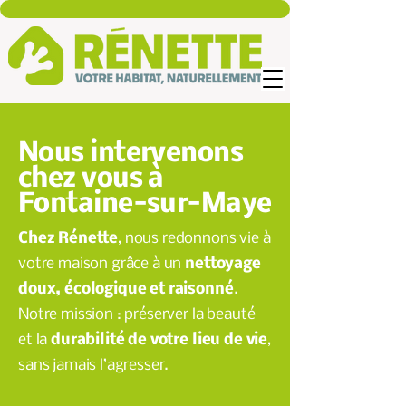
Nous intervenons
chez vous à
Fontaine-sur-Maye
Chez Rénette
, nous redonnons vie à
votre maison grâce à un
nettoyage
doux, écologique et raisonné
.
Notre mission : préserver la beauté
et la
durabilité de votre lieu de vie
,
sans jamais l’agresser.