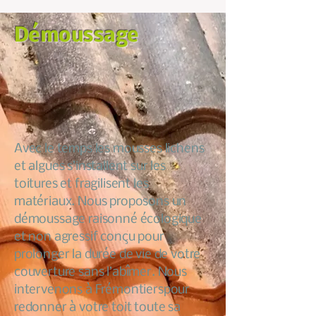
Démoussage
Avec le temps les mousses lichens
et algues s’installent sur les
toitures et fragilisent les
matériaux. Nous proposons un
démoussage raisonné écologique
et non agressif conçu pour
prolonger la durée de vie de votre
couverture sans l’abîmer. Nous
intervenons à Frémontierspour
redonner à votre toit toute sa