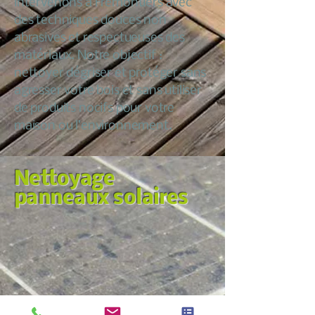
intervenons à Frémontiers avec
des techniques douces non
abrasives et respectueuses des
matériaux. Notre objectif :
nettoyer dégriser et protéger sans
agresser votre bois et sans utiliser
de produits nocifs pour votre
maison ou l’environnement.
Nettoyage
panneaux solaires
Nous croyons qu’entretenir sa