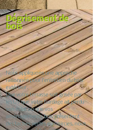
Dégrisement de
bois
Nous appliquons une approche
raisonnée pour l’entretien du bois
extérieur.
Que votre terrasse soit grisée par
les UV que votre bardage ait perdu
son éclat ou que vos
aménagements bois présentent
des taches vertes ou noircies, nous