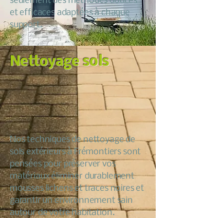
seulement des méthodes douces
et efficaces adaptées à chaque
support.
Nettoyage sols
Nos techniques de nettoyage de
sols extérieurs à Frémontiers sont
pensées pour préserver vos
matériaux éliminer durablement
mousses lichens et traces noires et
garantir un environnement sain
autour de votre habitation.