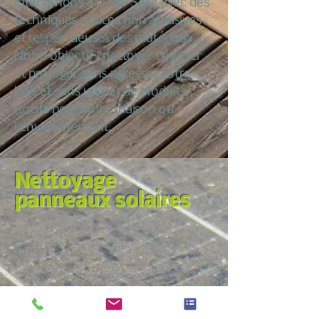
intervenons à Ô-de-Selle avec des
techniques douces non abrasives
et respectueuses des matériaux.
Notre objectif : nettoyer dégriser
et protéger sans agresser votre
bois et sans utiliser de produits
nocifs pour votre maison ou
l’environnement.
Nettoyage
panneaux solaires
Nous croyons qu’entretenir sa