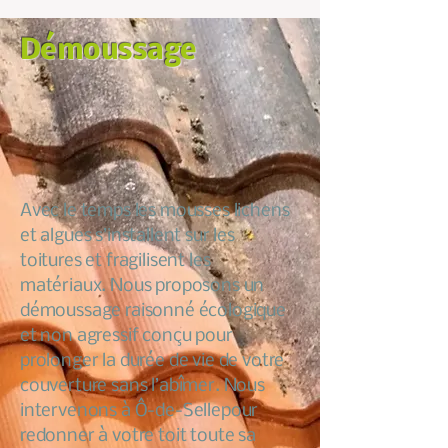
Démoussage
Avec le temps les mousses lichens
et algues s’installent sur les
toitures et fragilisent les
matériaux. Nous proposons un
démoussage raisonné écologique
et non agressif conçu pour
prolonger la durée de vie de votre
couverture sans l’abîmer. Nous
intervenons à Ô-de-Sellepour
redonner à votre toit toute sa