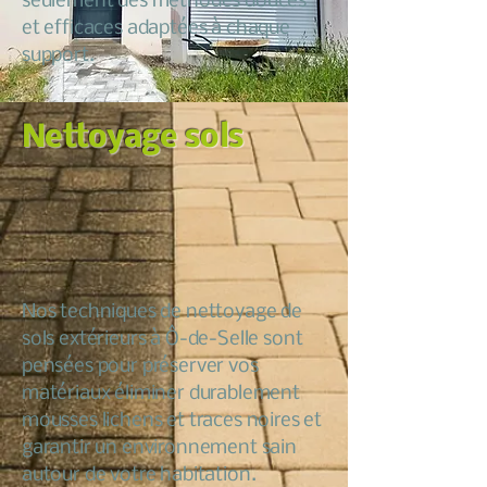
seulement des méthodes douces
et efficaces adaptées à chaque
support.
Nettoyage sols
Nos techniques de nettoyage de
sols extérieurs à Ô-de-Selle sont
pensées pour préserver vos
matériaux éliminer durablement
mousses lichens et traces noires et
garantir un environnement sain
autour de votre habitation.