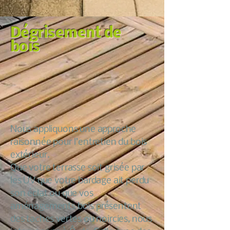
Dégrisement de
bois
Nous appliquons une approche
raisonnée pour l’entretien du bois
extérieur.
Que votre terrasse soit grisée par
les UV que votre bardage ait perdu
son éclat ou que vos
aménagements bois présentent
des taches vertes ou noircies, nous