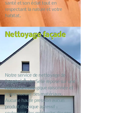
santé et son éclat tout en
respectant la nature et votre
habitat.
Nettoyage façade
Notre service de nettoyage de
façade à Ô-de-Selle repose sur une
approche écologique raisonnée et
respectueuse des matériaux.
Aucune haute pression aucun
produit chimique agressif :