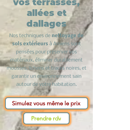
vos terrasses,
allées et
dallages
Nos techniques de
nettoyage de
sols extérieurs
à Amiens sont
pensées pour préserver vos
matériaux, éliminer durablement
mousses, lichens et traces noires, et
garantir un environnement sain
autour de votre habitation.
Simulez vous même le prix
Prendre rdv