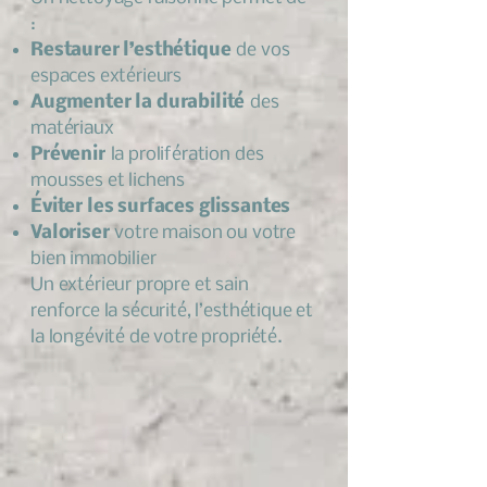
:
Restaurer l’esthétique
de vos
espaces extérieurs
Augmenter la durabilité
des
matériaux
Prévenir
la prolifération des
mousses et lichens
Éviter les surfaces glissantes
Valoriser
votre maison ou votre
bien immobilier
Un extérieur propre et sain
renforce la sécurité, l’esthétique et
la longévité de votre propriété.