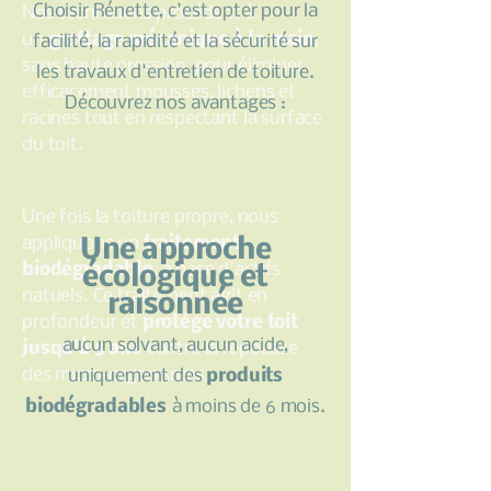
Choisir Rénette, c'est opter pour la
Nos techniciens procédent à
un
grattage mécanique à la main
,
facilité, la rapidité et la sécurité sur
sans haute pression, pour éliminer
les travaux d'entretien de toiture.
efficacement mousses, lichens et
Découvrez nos avantages :
racines tout en respectant la surface
du toit.
Une fois la toiture propre, nous
appliquons un
traitement
Une approche
biodégradable
, à base d'actifs
écologique et
natuels. Ce traitement agit en
raisonnée
profondeur et
protége votre toit
aucun solvant, aucun acide,
jusqu'à 5 ans
contre la repousse
des micro-organismes.
uniquement des
produits
biodégradables
à moins de 6 mois.