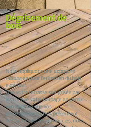
Dégrisement de
bois
Nous appliquons une approche
raisonnée pour l’entretien du bois
extérieur.
Que votre terrasse soit grisée par
les UV que votre bardage ait perdu
son éclat ou que vos
aménagements bois présentent
des taches vertes ou noircies, nous