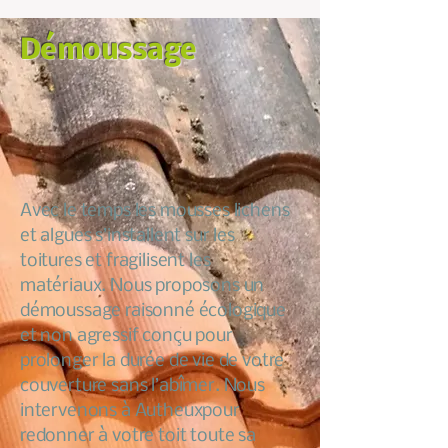
Démoussage
Avec le temps les mousses lichens
et algues s’installent sur les
toitures et fragilisent les
matériaux. Nous proposons un
démoussage raisonné écologique
et non agressif conçu pour
prolonger la durée de vie de votre
couverture sans l’abîmer. Nous
intervenons à Autheuxpour
redonner à votre toit toute sa