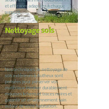
seulement des méthodes douces
et efficaces adaptées à chaque
support.
Nettoyage sols
Nos techniques de nettoyage de
sols extérieurs à Autheux sont
pensées pour préserver vos
matériaux éliminer durablement
mousses lichens et traces noires et
garantir un environnement sain
autour de votre habitation.