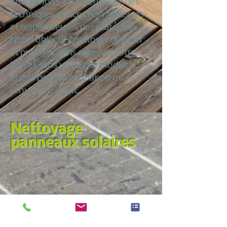
intervenons à Autheux avec des
techniques douces non abrasives
et respectueuses des matériaux.
Notre objectif : nettoyer dégriser
et protéger sans agresser votre
bois et sans utiliser de produits
nocifs pour votre maison ou
l’environnement.
Nettoyage
panneaux solaires
Nous croyons qu’entretenir sa