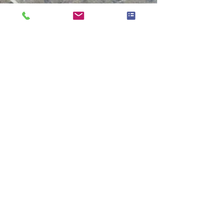
Nous croyons qu’entretenir sa
maison c’est entretenir ce qui la
rend durable, économe et
performante.
Vos panneaux solaires accumulent
poussières dépôts fientes
d’oiseaux traces calcaires ou
saletés atmosphériques. Sans
nettoyage adapté leur rendement
peut chuter de 10% à 20% par an
parfois davantage lorsque
l’entretien n’a pas été réalisé
depuis longtemps. Notre service de
nettoyage de panneaux solaires à
Avesnes-Chaussoy repose sur une
méthode douce manuelle et
sécurisée conçue pour optimiser