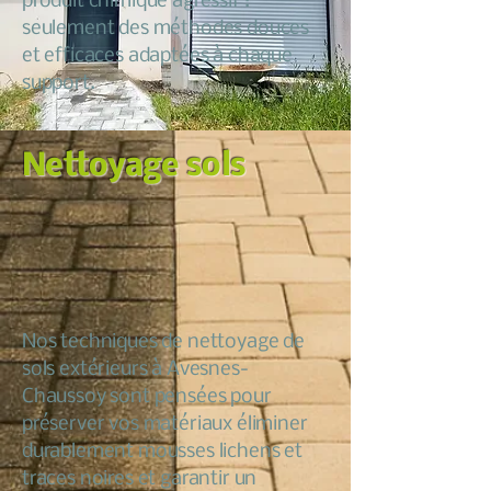
produit chimique agressif :
seulement des méthodes douces
et efficaces adaptées à chaque
support.
Nettoyage sols
Nos techniques de nettoyage de
sols extérieurs à Avesnes-
Chaussoy sont pensées pour
préserver vos matériaux éliminer
durablement mousses lichens et
traces noires et garantir un