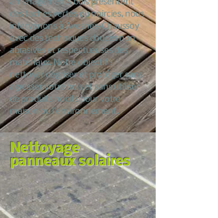
aménagements bois présentent
des taches vertes ou noircies, nous
intervenons à Avesnes-Chaussoy
avec des techniques douces non
abrasives et respectueuses des
matériaux. Notre objectif :
nettoyer dégriser et protéger sans
agresser votre bois et sans utiliser
de produits nocifs pour votre
maison ou l’environnement.
Nettoyage
panneaux solaires