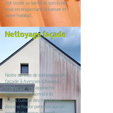
toit toute sa santé et son éclat
tout en respectant la nature et
votre habitat.
Nettoyage façade
Notre service de nettoyage de
façade à Avesnes-Chaussoy
repose sur une approche
écologique raisonnée et
respectueuse des matériaux.
Aucune haute pression aucun