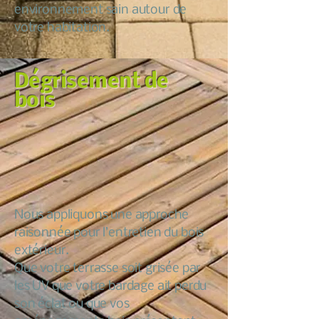
environnement sain autour de
votre habitation.
Dégrisement de
bois
Nous appliquons une approche
raisonnée pour l’entretien du bois
extérieur.
Que votre terrasse soit grisée par
les UV que votre bardage ait perdu
son éclat ou que vos