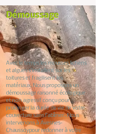
Démoussage
Avec le temps les mousses lichens
et algues s’installent sur les
toitures et fragilisent les
matériaux. Nous proposons un
démoussage raisonné écologique
et non agressif conçu pour
prolonger la durée de vie de votre
couverture sans l’abîmer. Nous
intervenons à Avesnes-
Chaussoypour redonner à votre