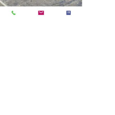
Nous croyons qu’entretenir sa
maison c’est entretenir ce qui la
rend durable, économe et
performante.
Vos panneaux solaires accumulent
poussières dépôts fientes
d’oiseaux traces calcaires ou
saletés atmosphériques. Sans
nettoyage adapté leur rendement
peut chuter de 10% à 20% par an
parfois davantage lorsque
l’entretien n’a pas été réalisé
depuis longtemps. Notre service de
nettoyage de panneaux solaires à
Bernay-en-Ponthieu repose sur
une méthode douce manuelle et