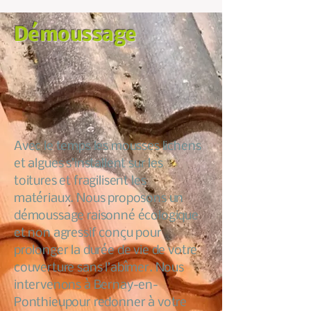
Démoussage
Avec le temps les mousses lichens
et algues s’installent sur les
toitures et fragilisent les
matériaux. Nous proposons un
démoussage raisonné écologique
et non agressif conçu pour
prolonger la durée de vie de votre
couverture sans l’abîmer. Nous
intervenons à Bernay-en-
Ponthieupour redonner à votre