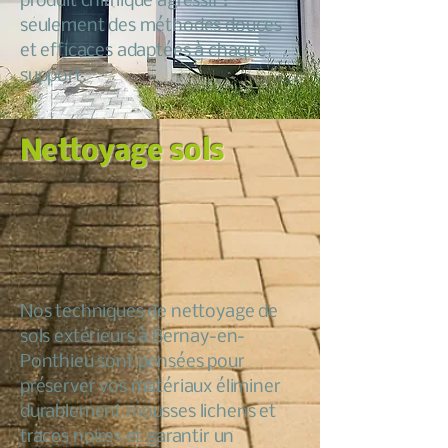
produit chimique agressif :
seulement des méthodes douces
et efficaces adaptées à chaque
support.
Nettoyage sols
Nos techniques de nettoyage de
sols extérieurs à Bernay-en-
Ponthieu sont pensées pour
préserver vos matériaux éliminer
durablement mousses lichens et
traces noires et garantir un