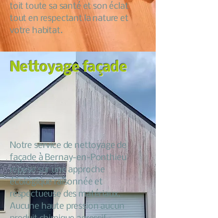
toit toute sa santé et son éclat
tout en respectant la nature et
votre habitat.
Nettoyage façade
Notre service de nettoyage de
façade à Bernay-en-Ponthieu
repose sur une approche
écologique raisonnée et
respectueuse des matériaux.
Aucune haute pression aucun