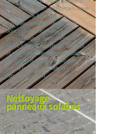
aménagements bois présentent
des taches vertes ou noircies, nous
intervenons à Bernay-en-
Ponthieu avec des techniques
douces non abrasives et
respectueuses des matériaux.
Notre objectif : nettoyer dégriser
et protéger sans agresser votre
bois et sans utiliser de produits
nocifs pour votre maison ou
l’environnement.
Nettoyage
panneaux solaires