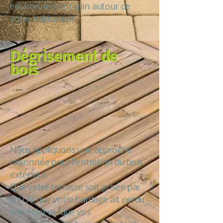
environnement sain autour de
votre habitation.
Dégrisement de
bois
Nous appliquons une approche
raisonnée pour l’entretien du bois
extérieur.
Que votre terrasse soit grisée par
les UV que votre bardage ait perdu
son éclat ou que vos