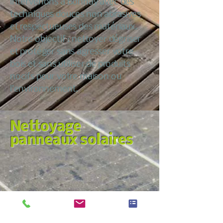
intervenons à Bonnay avec des
techniques douces non abrasives
et respectueuses des matériaux.
Notre objectif : nettoyer dégriser
et protéger sans agresser votre
bois et sans utiliser de produits
nocifs pour votre maison ou
l’environnement.
Nettoyage
panneaux solaires
Nous croyons qu’entretenir sa