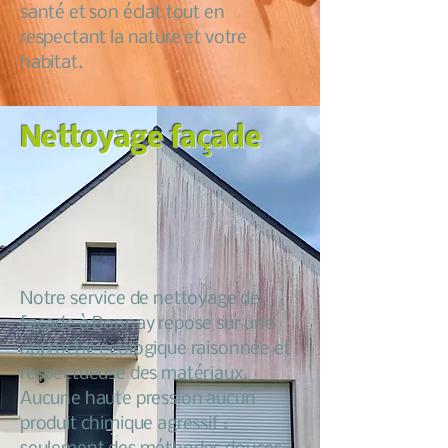
santé et son éclat tout en
respectant la nature et votre
habitat.
Nettoyage façade
Notre service de nettoyage de
façade à Bonnay repose sur une
approche écologique raisonnée et
respectueuse des matériaux.
Aucune haute pression aucun
produit chimique agressif :