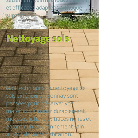
seulement des méthodes douces
et efficaces adaptées à chaque
support.
Nettoyage sols
Nos techniques de nettoyage de
sols extérieurs à Bonnay sont
pensées pour préserver vos
matériaux éliminer durablement
mousses lichens et traces noires et
garantir un environnement sain
autour de votre habitation.