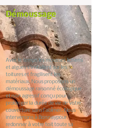
Démoussage
Avec le temps les mousses lichens
et algues s’installent sur les
toitures et fragilisent les
matériaux. Nous proposons un
démoussage raisonné écologique
et non agressif conçu pour
prolonger la durée de vie de votre
couverture sans l’abîmer. Nous
intervenons à Bonnaypour
redonner à votre toit toute sa