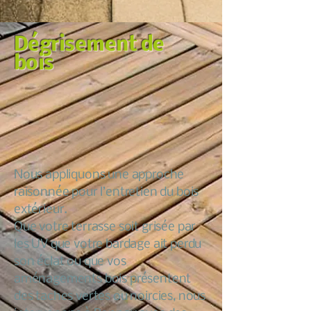
Dégrisement de
bois
Nous appliquons une approche
raisonnée pour l’entretien du bois
extérieur.
Que votre terrasse soit grisée par
les UV que votre bardage ait perdu
son éclat ou que vos
aménagements bois présentent
des taches vertes ou noircies, nous