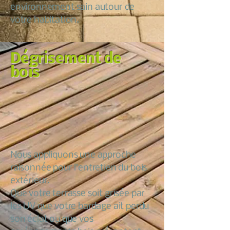
environnement sain autour de
votre habitation.
Dégrisement de
bois
Nous appliquons une approche
raisonnée pour l’entretien du bois
extérieur.
Que votre terrasse soit grisée par
les UV que votre bardage ait perdu
son éclat ou que vos