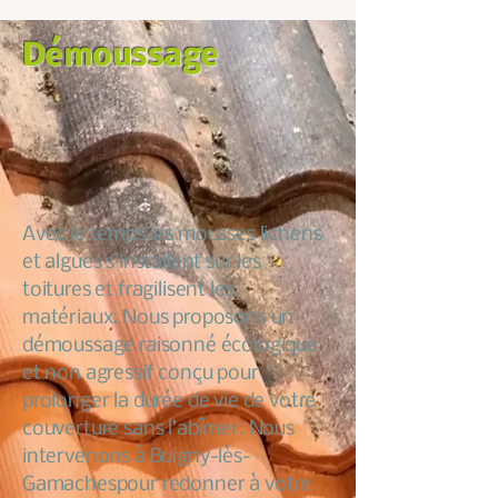
Démoussage
Avec le temps les mousses lichens
et algues s’installent sur les
toitures et fragilisent les
matériaux. Nous proposons un
démoussage raisonné écologique
et non agressif conçu pour
prolonger la durée de vie de votre
couverture sans l’abîmer. Nous
intervenons à Buigny-lès-
Gamachespour redonner à votre