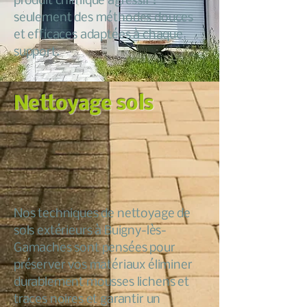
produit chimique agressif :
seulement des méthodes douces
et efficaces adaptées à chaque
support.
Nettoyage sols
Nos techniques de nettoyage de
sols extérieurs à Buigny-lès-
Gamaches sont pensées pour
préserver vos matériaux éliminer
durablement mousses lichens et
traces noires et garantir un