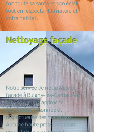
toit toute sa santé et son éclat
tout en respectant la nature et
votre habitat.
Nettoyage façade
Notre service de nettoyage de
façade à Buigny-lès-Gamaches
repose sur une approche
écologique raisonnée et
respectueuse des matériaux.
Aucune haute pression aucun