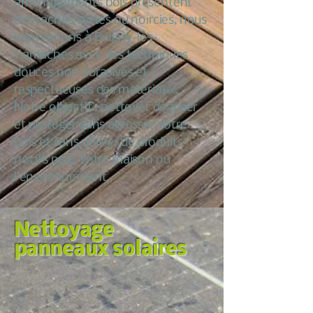
aménagements bois présentent
des taches vertes ou noircies, nous
intervenons à Buigny-lès-
Gamaches avec des techniques
douces non abrasives et
respectueuses des matériaux.
Notre objectif : nettoyer dégriser
et protéger sans agresser votre
bois et sans utiliser de produits
nocifs pour votre maison ou
l’environnement.
Nettoyage
panneaux solaires