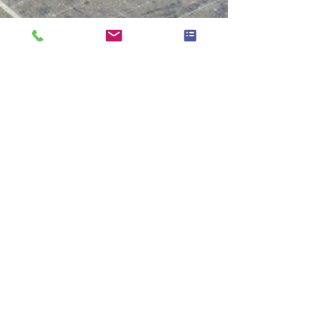
Nous croyons qu’entretenir sa
maison c’est entretenir ce qui la
rend durable, économe et
performante.
Vos panneaux solaires accumulent
poussières dépôts fientes
d’oiseaux traces calcaires ou
saletés atmosphériques. Sans
nettoyage adapté leur rendement
peut chuter de 10% à 20% par an
parfois davantage lorsque
l’entretien n’a pas été réalisé
depuis longtemps. Notre service de
nettoyage de panneaux solaires à
Buigny-lès-Gamaches repose sur
une méthode douce manuelle et