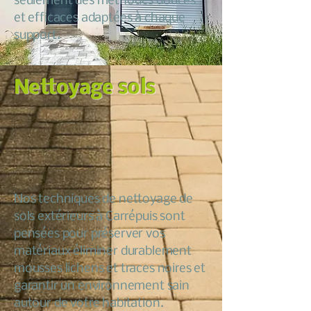
seulement des méthodes douces
et efficaces adaptées à chaque
support.
Nettoyage sols
Nos techniques de nettoyage de
sols extérieurs à Carrépuis sont
pensées pour préserver vos
matériaux éliminer durablement
mousses lichens et traces noires et
garantir un environnement sain
autour de votre habitation.