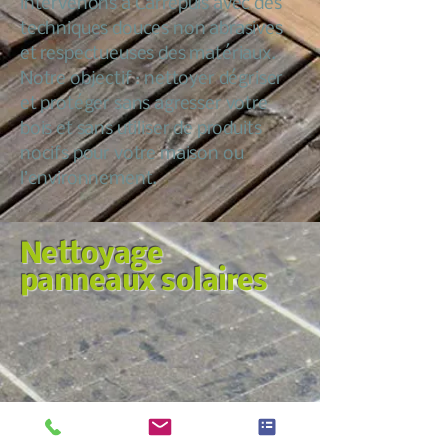
intervenons à Carrépuis avec des
techniques douces non abrasives
et respectueuses des matériaux.
Notre objectif : nettoyer dégriser
et protéger sans agresser votre
bois et sans utiliser de produits
nocifs pour votre maison ou
l’environnement.
Nettoyage
panneaux solaires
Nous croyons qu’entretenir sa