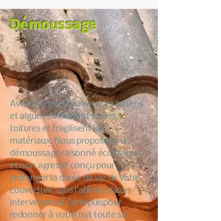
Démoussage
Avec le temps les mousses lichens
et algues s’installent sur les
toitures et fragilisent les
matériaux. Nous proposons un
démoussage raisonné écologique
et non agressif conçu pour
prolonger la durée de vie de votre
couverture sans l’abîmer. Nous
intervenons à Carrépuispour
redonner à votre toit toute sa