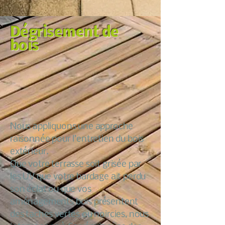
Dégrisement de
bois
Nous appliquons une approche
raisonnée pour l’entretien du bois
extérieur.
Que votre terrasse soit grisée par
les UV que votre bardage ait perdu
son éclat ou que vos
aménagements bois présentent
des taches vertes ou noircies, nous