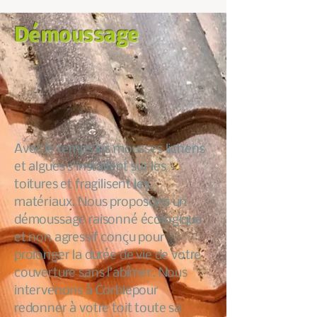
Démoussage
Avec le temps les mousses lichens
et algues s’installent sur les
toitures et fragilisent les
matériaux. Nous proposons un
démoussage raisonné écologique
et non agressif conçu pour
prolonger la durée de vie de votre
couverture sans l’abîmer. Nous
intervenons à Corbiepour
redonner à votre toit toute sa