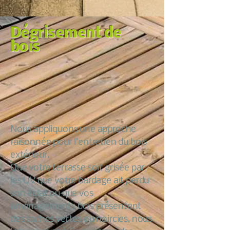
Dégrisement de
bois
Nous appliquons une approche
raisonnée pour l’entretien du bois
extérieur.
Que votre terrasse soit grisée par
les UV que votre bardage ait perdu
son éclat ou que vos
aménagements bois présentent
des taches vertes ou noircies, nous