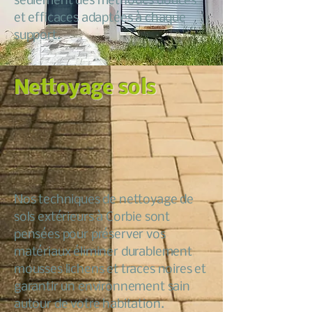
seulement des méthodes douces
et efficaces adaptées à chaque
support.
Nettoyage sols
Nos techniques de nettoyage de
sols extérieurs à Corbie sont
pensées pour préserver vos
matériaux éliminer durablement
mousses lichens et traces noires et
garantir un environnement sain
autour de votre habitation.