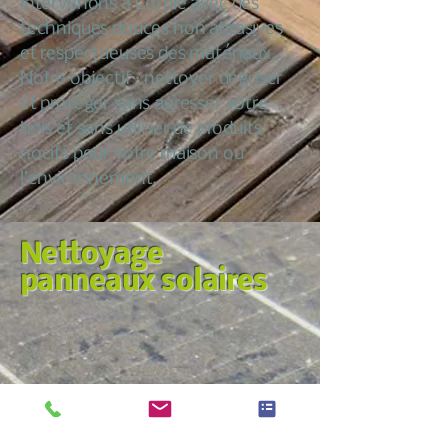
intervenons à Corbie avec des
techniques douces non abrasives
et respectueuses des matériaux.
Notre objectif : nettoyer dégriser
et protéger sans agresser votre
bois et sans utiliser de produits
nocifs pour votre maison ou
l’environnement.
Nettoyage
panneaux solaires
Nous croyons qu’entretenir sa