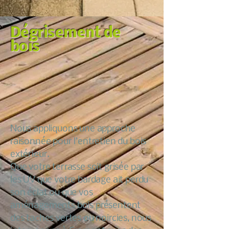
Dégrisement de
bois
Nous appliquons une approche
raisonnée pour l’entretien du bois
extérieur.
Que votre terrasse soit grisée par
les UV que votre bardage ait perdu
son éclat ou que vos
aménagements bois présentent
des taches vertes ou noircies, nous