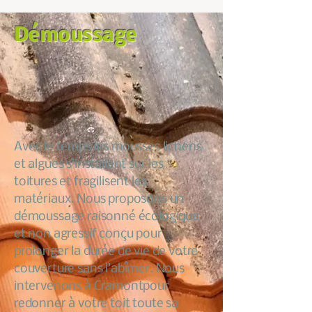
Démoussage
Avec le temps les mousses lichens
et algues s’installent sur les
toitures et fragilisent les
matériaux. Nous proposons un
démoussage raisonné écologique
et non agressif conçu pour
prolonger la durée de vie de votre
couverture sans l’abîmer. Nous
intervenons à Cramontpour
redonner à votre toit toute sa