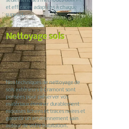
seulement des méthodes douces
et efficaces adaptées à chaque
support.
Nettoyage sols
Nos techniques de nettoyage de
sols extérieurs à Cramont sont
pensées pour préserver vos
matériaux éliminer durablement
mousses lichens et traces noires et
garantir un environnement sain
autour de votre habitation.