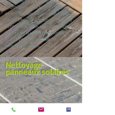
intervenons à Cramont avec des
techniques douces non abrasives
et respectueuses des matériaux.
Notre objectif : nettoyer dégriser
et protéger sans agresser votre
bois et sans utiliser de produits
nocifs pour votre maison ou
l’environnement.
Nettoyage
panneaux solaires
Nous croyons qu’entretenir sa