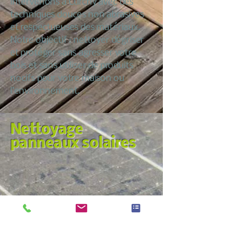
intervenons à Curchy avec des
techniques douces non abrasives
et respectueuses des matériaux.
Notre objectif : nettoyer dégriser
et protéger sans agresser votre
bois et sans utiliser de produits
nocifs pour votre maison ou
l’environnement.
Nettoyage
panneaux solaires
Nous croyons qu’entretenir sa