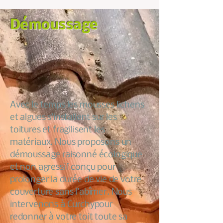
Démoussage
Avec le temps les mousses lichens
et algues s’installent sur les
toitures et fragilisent les
matériaux. Nous proposons un
démoussage raisonné écologique
et non agressif conçu pour
prolonger la durée de vie de votre
couverture sans l’abîmer. Nous
intervenons à Curchypour
redonner à votre toit toute sa