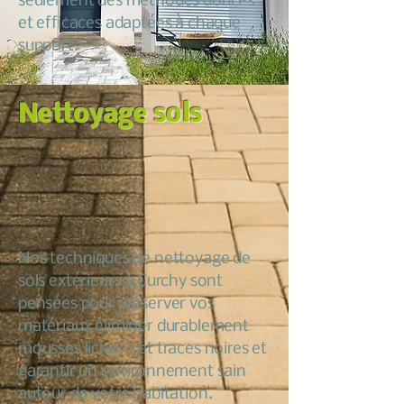
seulement des méthodes douces
et efficaces adaptées à chaque
support.
Nettoyage sols
Nos techniques de nettoyage de
sols extérieurs à Curchy sont
pensées pour préserver vos
matériaux éliminer durablement
mousses lichens et traces noires et
garantir un environnement sain
autour de votre habitation.