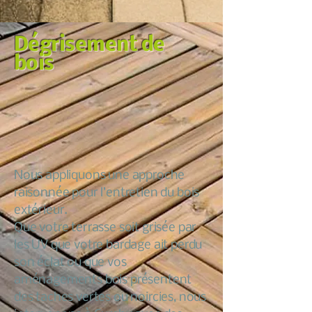
Dégrisement de
bois
Nous appliquons une approche
raisonnée pour l’entretien du bois
extérieur.
Que votre terrasse soit grisée par
les UV que votre bardage ait perdu
son éclat ou que vos
aménagements bois présentent
des taches vertes ou noircies, nous