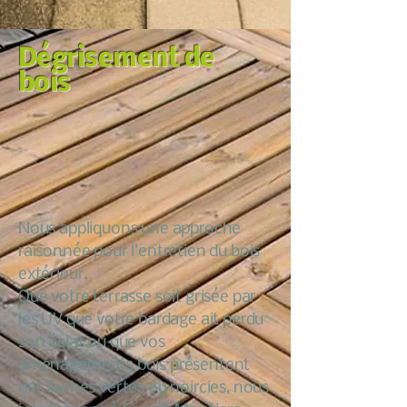
Dégrisement de
bois
Nous appliquons une approche
raisonnée pour l’entretien du bois
extérieur.
Que votre terrasse soit grisée par
les UV que votre bardage ait perdu
son éclat ou que vos
aménagements bois présentent
des taches vertes ou noircies, nous