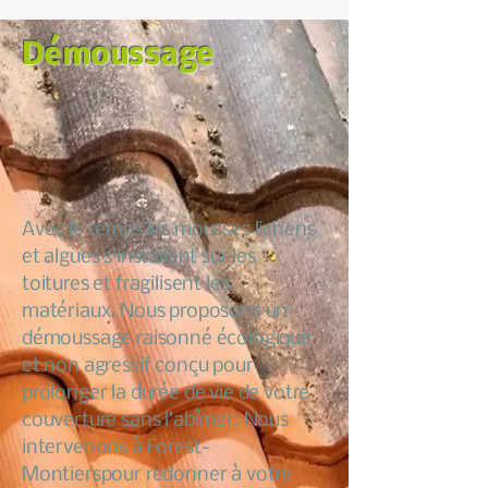
Démoussage
Avec le temps les mousses lichens
et algues s’installent sur les
toitures et fragilisent les
matériaux. Nous proposons un
démoussage raisonné écologique
et non agressif conçu pour
prolonger la durée de vie de votre
couverture sans l’abîmer. Nous
intervenons à Forest-
Montierspour redonner à votre