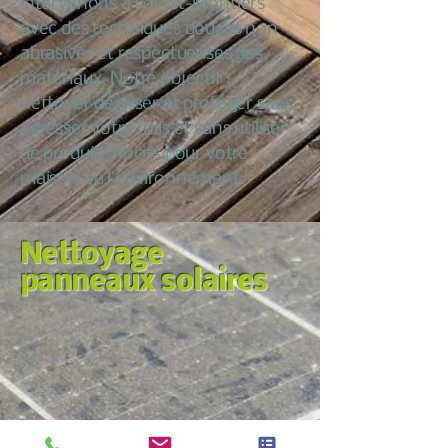
intervenons à Forest-Montiers
avec des techniques douces non
abrasives et respectueuses des
matériaux. Notre objectif :
nettoyer dégriser et protéger sans
agresser votre bois et sans utiliser
de produits nocifs pour votre
maison ou l’environnement.
Nettoyage
panneaux solaires
Nous croyons qu’entretenir sa