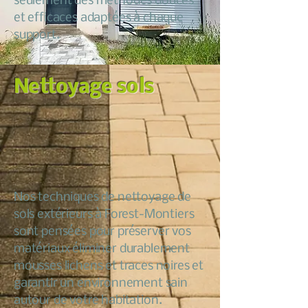
seulement des méthodes douces
et efficaces adaptées à chaque
support.
Nettoyage sols
Nos techniques de nettoyage de
sols extérieurs à Forest-Montiers
sont pensées pour préserver vos
matériaux éliminer durablement
mousses lichens et traces noires et
garantir un environnement sain
autour de votre habitation.