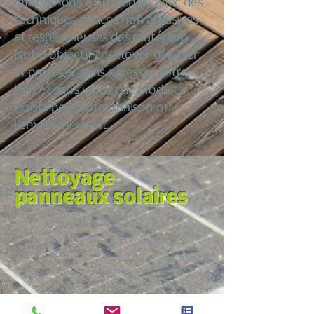
intervenons à Gueschart avec des
techniques douces non abrasives
et respectueuses des matériaux.
Notre objectif : nettoyer dégriser
et protéger sans agresser votre
bois et sans utiliser de produits
nocifs pour votre maison ou
l’environnement.
Nettoyage
panneaux solaires
Nous croyons qu’entretenir sa