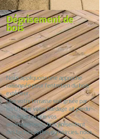
Dégrisement de
bois
Nous appliquons une approche
raisonnée pour l’entretien du bois
extérieur.
Que votre terrasse soit grisée par
les UV que votre bardage ait perdu
son éclat ou que vos
aménagements bois présentent
des taches vertes ou noircies, nous