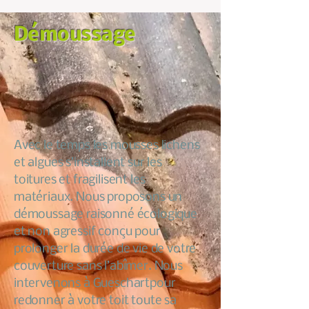
Démoussage
Avec le temps les mousses lichens
et algues s’installent sur les
toitures et fragilisent les
matériaux. Nous proposons un
démoussage raisonné écologique
et non agressif conçu pour
prolonger la durée de vie de votre
couverture sans l’abîmer. Nous
intervenons à Gueschartpour
redonner à votre toit toute sa