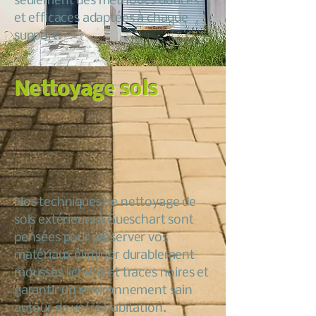
seulement des méthodes douces
et efficaces adaptées à chaque
support.
Nettoyage sols
Nos techniques de nettoyage de
sols extérieurs à Gueschart sont
pensées pour préserver vos
matériaux éliminer durablement
mousses lichens et traces noires et
garantir un environnement sain
autour de votre habitation.