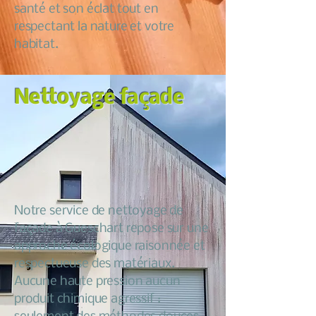
santé et son éclat tout en
respectant la nature et votre
habitat.
Nettoyage façade
Notre service de nettoyage de
façade à Gueschart repose sur une
approche écologique raisonnée et
respectueuse des matériaux.
Aucune haute pression aucun
produit chimique agressif :