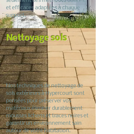
seulement des méthodes douces
et efficaces adaptées à chaque
support.
Nettoyage sols
Nos techniques de nettoyage de
sols extérieurs à Hypercourt sont
pensées pour préserver vos
matériaux éliminer durablement
mousses lichens et traces noires et
garantir un environnement sain
autour de votre habitation.