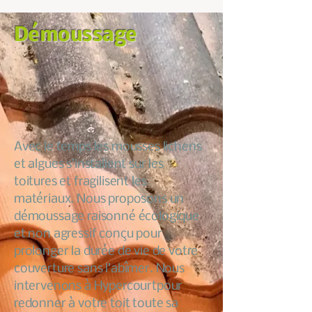
Démoussage
Avec le temps les mousses lichens
et algues s’installent sur les
toitures et fragilisent les
matériaux. Nous proposons un
démoussage raisonné écologique
et non agressif conçu pour
prolonger la durée de vie de votre
couverture sans l’abîmer. Nous
intervenons à Hypercourtpour
redonner à votre toit toute sa