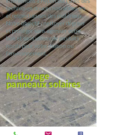
intervenons à Hypercourt avec des
techniques douces non abrasives
et respectueuses des matériaux.
Notre objectif : nettoyer dégriser
et protéger sans agresser votre
bois et sans utiliser de produits
nocifs pour votre maison ou
l’environnement.
Nettoyage
panneaux solaires
Nous croyons qu’entretenir sa