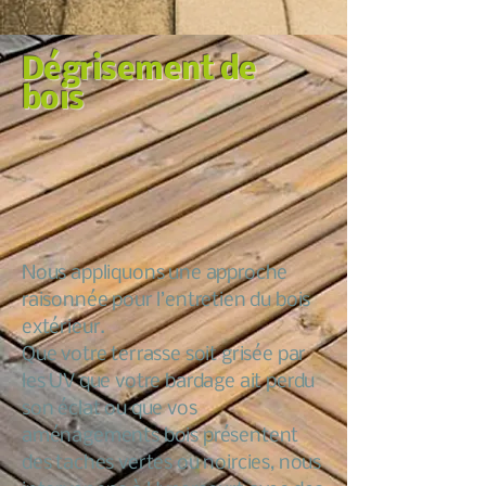
Dégrisement de
bois
Nous appliquons une approche
raisonnée pour l’entretien du bois
extérieur.
Que votre terrasse soit grisée par
les UV que votre bardage ait perdu
son éclat ou que vos
aménagements bois présentent
des taches vertes ou noircies, nous