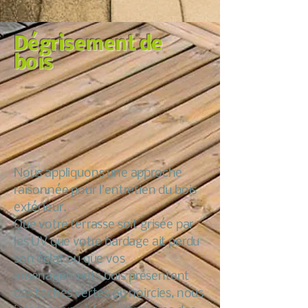
Dégrisement de
bois
Nous appliquons une approche
raisonnée pour l’entretien du bois
extérieur.
Que votre terrasse soit grisée par
les UV que votre bardage ait perdu
son éclat ou que vos
aménagements bois présentent
des taches vertes ou noircies, nous