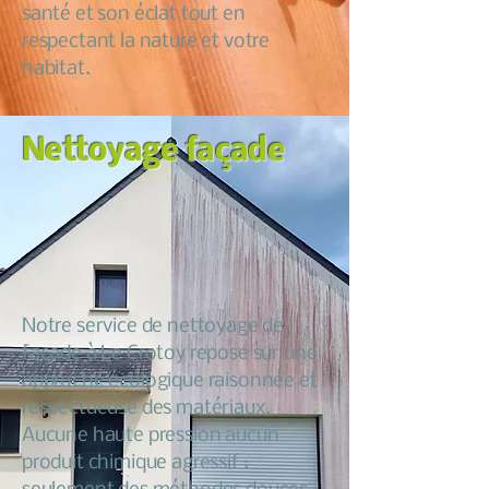
santé et son éclat tout en
respectant la nature et votre
habitat.
Nettoyage façade
Notre service de nettoyage de
façade à Le Crotoy repose sur une
approche écologique raisonnée et
respectueuse des matériaux.
Aucune haute pression aucun
produit chimique agressif :