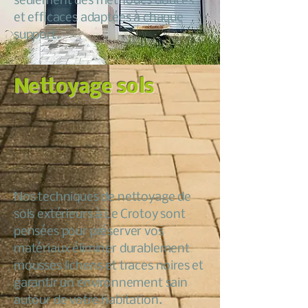
seulement des méthodes douces
et efficaces adaptées à chaque
support.
Nettoyage sols
Nos techniques de nettoyage de
sols extérieurs à Le Crotoy sont
pensées pour préserver vos
matériaux éliminer durablement
mousses lichens et traces noires et
garantir un environnement sain
autour de votre habitation.