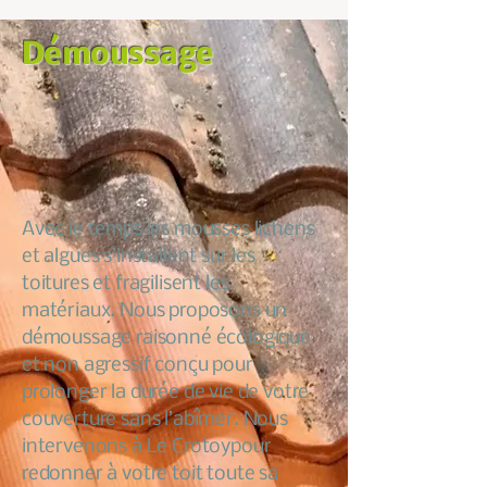
Démoussage
Avec le temps les mousses lichens
et algues s’installent sur les
toitures et fragilisent les
matériaux. Nous proposons un
démoussage raisonné écologique
et non agressif conçu pour
prolonger la durée de vie de votre
couverture sans l’abîmer. Nous
intervenons à Le Crotoypour
redonner à votre toit toute sa