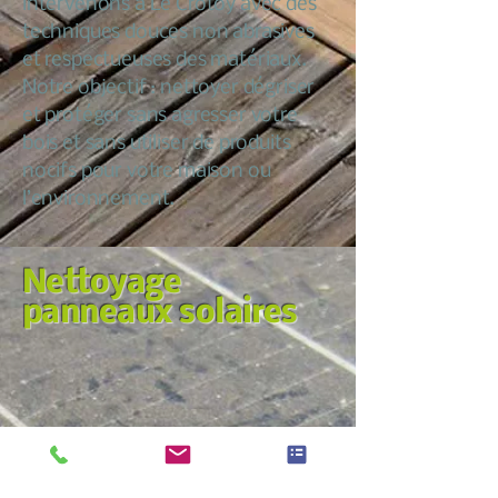
intervenons à Le Crotoy avec des
techniques douces non abrasives
et respectueuses des matériaux.
Notre objectif : nettoyer dégriser
et protéger sans agresser votre
bois et sans utiliser de produits
nocifs pour votre maison ou
l’environnement.
Nettoyage
panneaux solaires
Nous croyons qu’entretenir sa