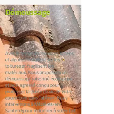
Démoussage
Avec le temps les mousses lichens
et algues s’installent sur les
toitures et fragilisent les
matériaux. Nous proposons un
démoussage raisonné écologique
et non agressif conçu pour
prolonger la durée de vie de votre
couverture sans l’abîmer. Nous
intervenons à Mézières-en-
Santerrepour redonner à votre toit