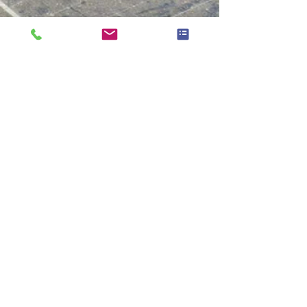
Nous croyons qu’entretenir sa
maison c’est entretenir ce qui la
rend durable, économe et
performante.
Vos panneaux solaires accumulent
poussières dépôts fientes
d’oiseaux traces calcaires ou
saletés atmosphériques. Sans
nettoyage adapté leur rendement
peut chuter de 10% à 20% par an
parfois davantage lorsque
l’entretien n’a pas été réalisé
depuis longtemps. Notre service de
nettoyage de panneaux solaires à
Mézières-en-Santerre repose sur
une méthode douce manuelle et