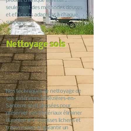
produit chimique agressif :
seulement des méthodes douces
et efficaces adaptées à chaque
support.
Nettoyage sols
Nos techniques de nettoyage de
sols extérieurs à Mézières-en-
Santerre sont pensées pour
préserver vos matériaux éliminer
durablement mousses lichens et
traces noires et garantir un