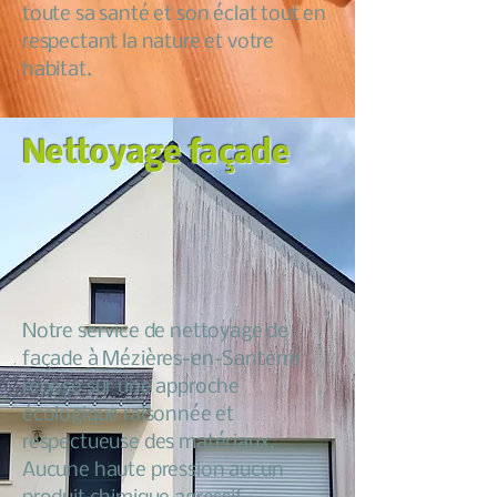
toute sa santé et son éclat tout en
respectant la nature et votre
habitat.
Nettoyage façade
Notre service de nettoyage de
façade à Mézières-en-Santerre
repose sur une approche
écologique raisonnée et
respectueuse des matériaux.
Aucune haute pression aucun