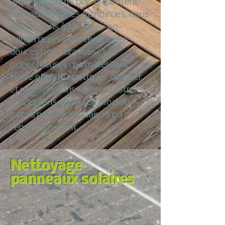
aménagements bois présentent
des taches vertes ou noircies, nous
intervenons à Mézières-en-
Santerre avec des techniques
douces non abrasives et
respectueuses des matériaux.
Notre objectif : nettoyer dégriser
et protéger sans agresser votre
bois et sans utiliser de produits
nocifs pour votre maison ou
l’environnement.
Nettoyage
panneaux solaires