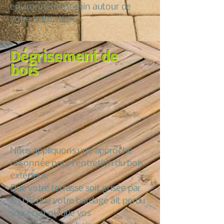
environnement sain autour de
votre habitation.
Dégrisement de
bois
Nous appliquons une approche
raisonnée pour l’entretien du bois
extérieur.
Que votre terrasse soit grisée par
les UV que votre bardage ait perdu
son éclat ou que vos