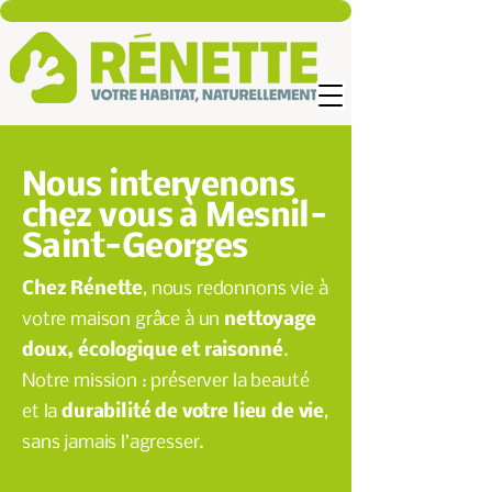
Nous intervenons
chez vous à Mesnil-
Saint-Georges
Chez Rénette
, nous redonnons vie à
votre maison grâce à un
nettoyage
doux, écologique et raisonné
.
Notre mission : préserver la beauté
et la
durabilité de votre lieu de vie
,
sans jamais l’agresser.