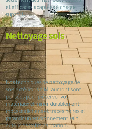
seulement des méthodes douces
et efficaces adaptées à chaque
support.
Nettoyage sols
Nos techniques de nettoyage de
sols extérieurs à Miraumont sont
pensées pour préserver vos
matériaux éliminer durablement
mousses lichens et traces noires et
garantir un environnement sain
autour de votre habitation.