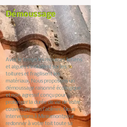
Démoussage
Avec le temps les mousses lichens
et algues s’installent sur les
toitures et fragilisent les
matériaux. Nous proposons un
démoussage raisonné écologique
et non agressif conçu pour
prolonger la durée de vie de votre
couverture sans l’abîmer. Nous
intervenons à Miraumontpour
redonner à votre toit toute sa