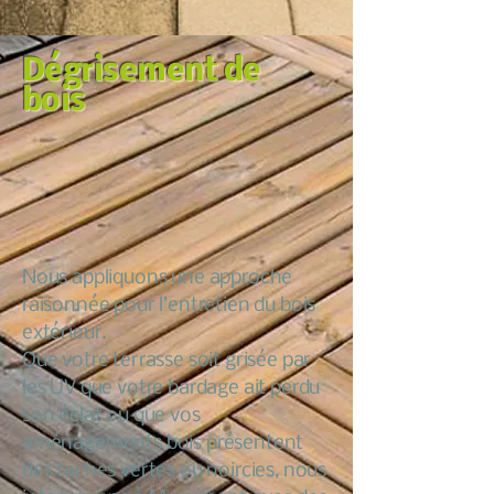
Dégrisement de
bois
Nous appliquons une approche
raisonnée pour l’entretien du bois
extérieur.
Que votre terrasse soit grisée par
les UV que votre bardage ait perdu
son éclat ou que vos
aménagements bois présentent
des taches vertes ou noircies, nous