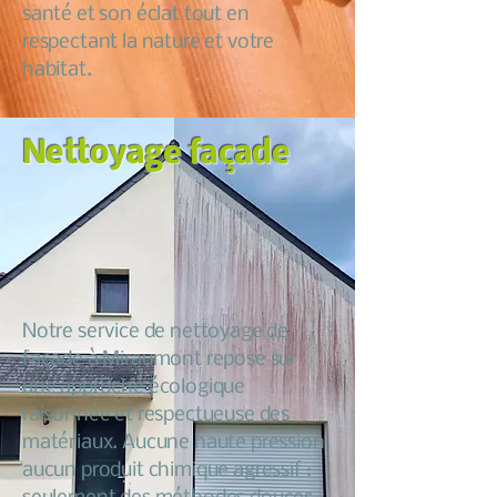
santé et son éclat tout en
respectant la nature et votre
habitat.
Nettoyage façade
Notre service de nettoyage de
façade à Miraumont repose sur
une approche écologique
raisonnée et respectueuse des
matériaux. Aucune haute pression
aucun produit chimique agressif :