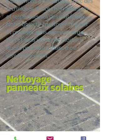
intervenons à Miraumont avec des
techniques douces non abrasives
et respectueuses des matériaux.
Notre objectif : nettoyer dégriser
et protéger sans agresser votre
bois et sans utiliser de produits
nocifs pour votre maison ou
l’environnement.
Nettoyage
panneaux solaires
Nous croyons qu’entretenir sa