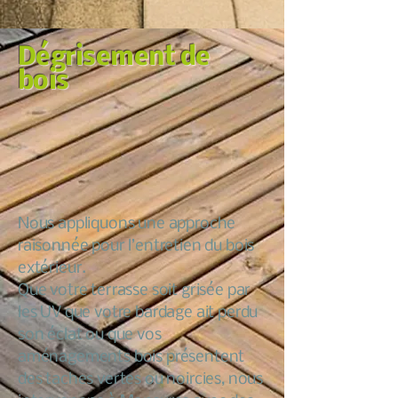
Dégrisement de
bois
Nous appliquons une approche
raisonnée pour l’entretien du bois
extérieur.
Que votre terrasse soit grisée par
les UV que votre bardage ait perdu
son éclat ou que vos
aménagements bois présentent
des taches vertes ou noircies, nous