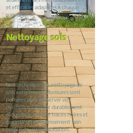
seulement des méthodes douces
et efficaces adaptées à chaque
support.
Nettoyage sols
Nos techniques de nettoyage de
sols extérieurs à Monsures sont
pensées pour préserver vos
matériaux éliminer durablement
mousses lichens et traces noires et
garantir un environnement sain
autour de votre habitation.