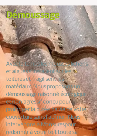
Démoussage
Avec le temps les mousses lichens
et algues s’installent sur les
toitures et fragilisent les
matériaux. Nous proposons un
démoussage raisonné écologique
et non agressif conçu pour
prolonger la durée de vie de votre
couverture sans l’abîmer. Nous
intervenons à Monsurespour
redonner à votre toit toute sa