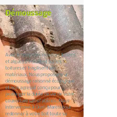
Démoussage
Avec le temps les mousses lichens
et algues s’installent sur les
toitures et fragilisent les
matériaux. Nous proposons un
démoussage raisonné écologique
et non agressif conçu pour
prolonger la durée de vie de votre
couverture sans l’abîmer. Nous
intervenons à Oust-Marestpour
redonner à votre toit toute sa