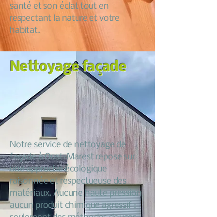
santé et son éclat tout en
respectant la nature et votre
habitat.
Nettoyage façade
Notre service de nettoyage de
façade à Oust-Marest repose sur
une approche écologique
raisonnée et respectueuse des
matériaux. Aucune haute pression
aucun produit chimique agressif :