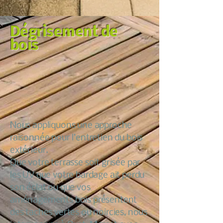
Dégrisement de
bois
Nous appliquons une approche
raisonnée pour l’entretien du bois
extérieur.
Que votre terrasse soit grisée par
les UV que votre bardage ait perdu
son éclat ou que vos
aménagements bois présentent
des taches vertes ou noircies, nous