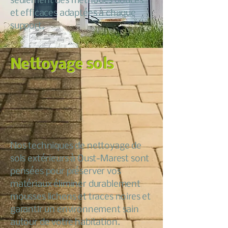
seulement des méthodes douces
et efficaces adaptées à chaque
support.
Nettoyage sols
Nos techniques de nettoyage de
sols extérieurs à Oust-Marest sont
pensées pour préserver vos
matériaux éliminer durablement
mousses lichens et traces noires et
garantir un environnement sain
autour de votre habitation.