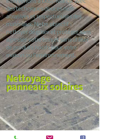
intervenons à Oust-Marest avec
des techniques douces non
abrasives et respectueuses des
matériaux. Notre objectif :
nettoyer dégriser et protéger sans
agresser votre bois et sans utiliser
de produits nocifs pour votre
maison ou l’environnement.
Nettoyage
panneaux solaires
Nous croyons qu’entretenir sa