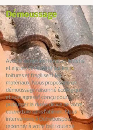
Démoussage
Avec le temps les mousses lichens
et algues s’installent sur les
toitures et fragilisent les
matériaux. Nous proposons un
démoussage raisonné écologique
et non agressif conçu pour
prolonger la durée de vie de votre
couverture sans l’abîmer. Nous
intervenons à Outreboispour
redonner à votre toit toute sa