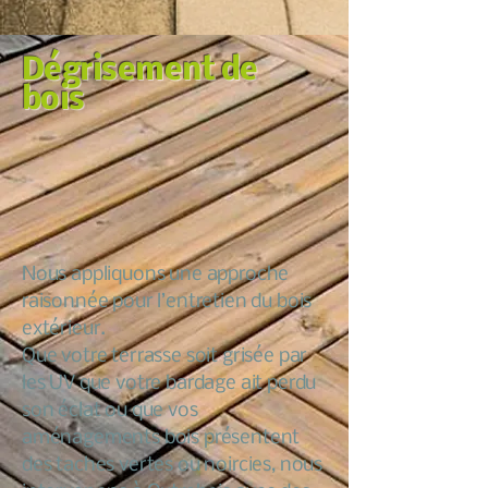
Dégrisement de
bois
Nous appliquons une approche
raisonnée pour l’entretien du bois
extérieur.
Que votre terrasse soit grisée par
les UV que votre bardage ait perdu
son éclat ou que vos
aménagements bois présentent
des taches vertes ou noircies, nous