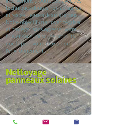
intervenons à Outrebois avec des
techniques douces non abrasives
et respectueuses des matériaux.
Notre objectif : nettoyer dégriser
et protéger sans agresser votre
bois et sans utiliser de produits
nocifs pour votre maison ou
l’environnement.
Nettoyage
panneaux solaires
Nous croyons qu’entretenir sa