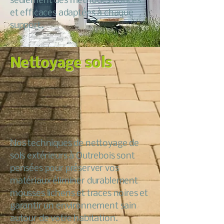
seulement des méthodes douces
et efficaces adaptées à chaque
support.
Nettoyage sols
Nos techniques de nettoyage de
sols extérieurs à Outrebois sont
pensées pour préserver vos
matériaux éliminer durablement
mousses lichens et traces noires et
garantir un environnement sain
autour de votre habitation.