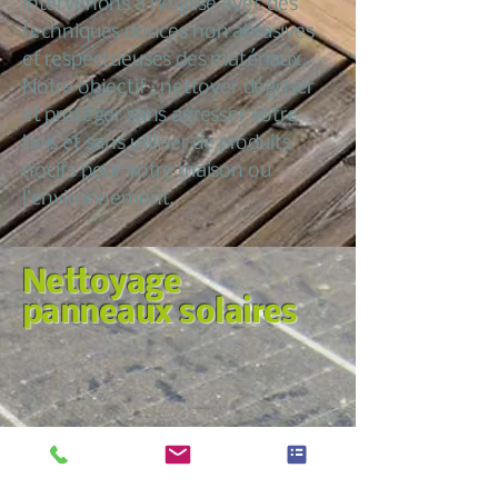
intervenons à Roiglise avec des
techniques douces non abrasives
et respectueuses des matériaux.
Notre objectif : nettoyer dégriser
et protéger sans agresser votre
bois et sans utiliser de produits
nocifs pour votre maison ou
l’environnement.
Nettoyage
panneaux solaires
Nous croyons qu’entretenir sa