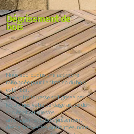
Dégrisement de
bois
Nous appliquons une approche
raisonnée pour l’entretien du bois
extérieur.
Que votre terrasse soit grisée par
les UV que votre bardage ait perdu
son éclat ou que vos
aménagements bois présentent
des taches vertes ou noircies, nous