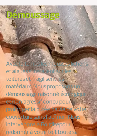
Démoussage
Avec le temps les mousses lichens
et algues s’installent sur les
toitures et fragilisent les
matériaux. Nous proposons un
démoussage raisonné écologique
et non agressif conçu pour
prolonger la durée de vie de votre
couverture sans l’abîmer. Nous
intervenons à Roiglisepour
redonner à votre toit toute sa