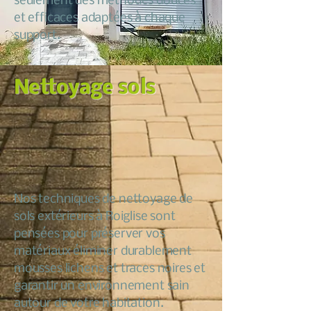
seulement des méthodes douces
et efficaces adaptées à chaque
support.
Nettoyage sols
Nos techniques de nettoyage de
sols extérieurs à Roiglise sont
pensées pour préserver vos
matériaux éliminer durablement
mousses lichens et traces noires et
garantir un environnement sain
autour de votre habitation.