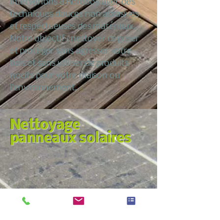
intervenons à Ronssoy avec des
techniques douces non abrasives
et respectueuses des matériaux.
Notre objectif : nettoyer dégriser
et protéger sans agresser votre
bois et sans utiliser de produits
nocifs pour votre maison ou
l’environnement.
Nettoyage
panneaux solaires
Nous croyons qu’entretenir sa