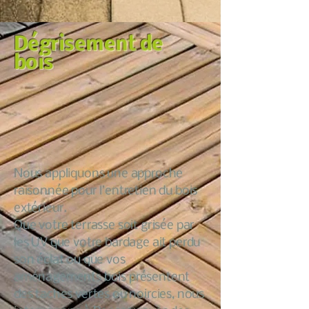
Dégrisement de
bois
Nous appliquons une approche
raisonnée pour l’entretien du bois
extérieur.
Que votre terrasse soit grisée par
les UV que votre bardage ait perdu
son éclat ou que vos
aménagements bois présentent
des taches vertes ou noircies, nous