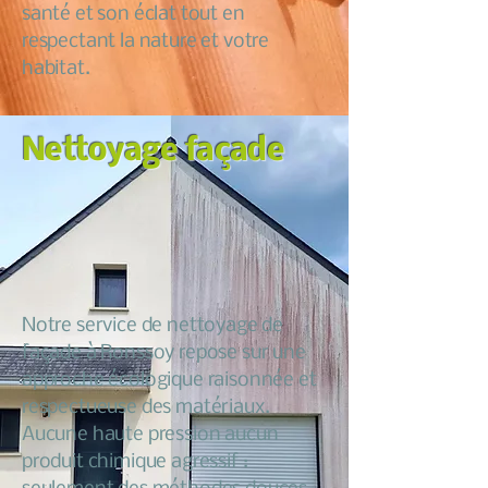
santé et son éclat tout en
respectant la nature et votre
habitat.
Nettoyage façade
Notre service de nettoyage de
façade à Ronssoy repose sur une
approche écologique raisonnée et
respectueuse des matériaux.
Aucune haute pression aucun
produit chimique agressif :