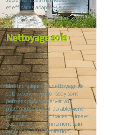
seulement des méthodes douces
et efficaces adaptées à chaque
support.
Nettoyage sols
Nos techniques de nettoyage de
sols extérieurs à Ronssoy sont
pensées pour préserver vos
matériaux éliminer durablement
mousses lichens et traces noires et
garantir un environnement sain
autour de votre habitation.