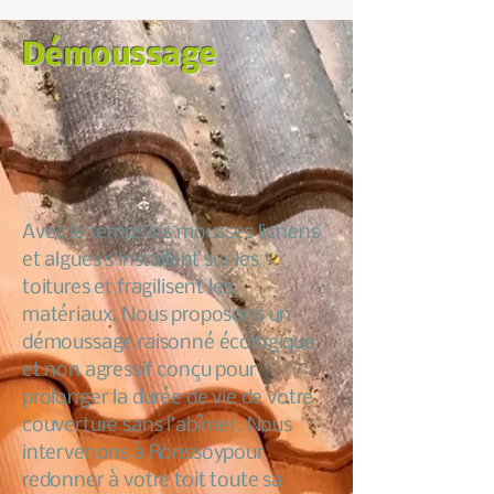
Démoussage
Avec le temps les mousses lichens
et algues s’installent sur les
toitures et fragilisent les
matériaux. Nous proposons un
démoussage raisonné écologique
et non agressif conçu pour
prolonger la durée de vie de votre
couverture sans l’abîmer. Nous
intervenons à Ronssoypour
redonner à votre toit toute sa