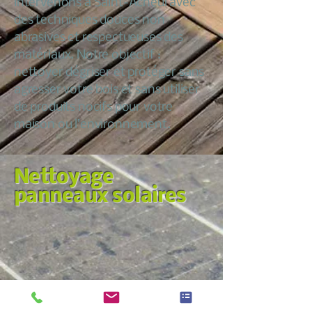
intervenons à Saint-Acheul avec
des techniques douces non
abrasives et respectueuses des
matériaux. Notre objectif :
nettoyer dégriser et protéger sans
agresser votre bois et sans utiliser
de produits nocifs pour votre
maison ou l’environnement.
Nettoyage
panneaux solaires
Nous croyons qu’entretenir sa