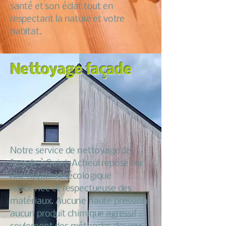
santé et son éclat tout en
respectant la nature et votre
habitat.
Nettoyage façade
Notre service de nettoyage de
façade à Saint-Acheul repose sur
une approche écologique
raisonnée et respectueuse des
matériaux. Aucune haute pression
aucun produit chimique agressif :