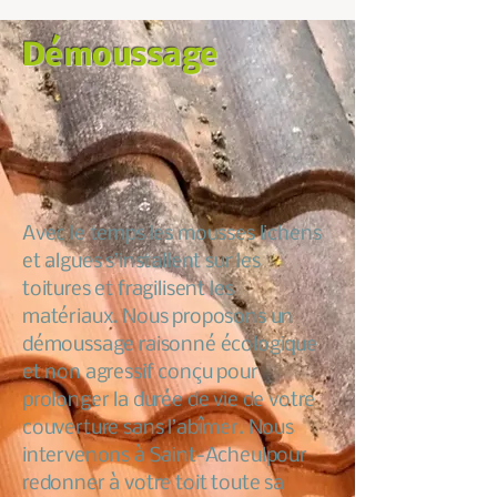
Démoussage
Avec le temps les mousses lichens
et algues s’installent sur les
toitures et fragilisent les
matériaux. Nous proposons un
démoussage raisonné écologique
et non agressif conçu pour
prolonger la durée de vie de votre
couverture sans l’abîmer. Nous
intervenons à Saint-Acheulpour
redonner à votre toit toute sa