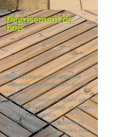
Dégrisement de
bois
Nous appliquons une approche
raisonnée pour l’entretien du bois
extérieur.
Que votre terrasse soit grisée par
les UV que votre bardage ait perdu
son éclat ou que vos
aménagements bois présentent
des taches vertes ou noircies, nous