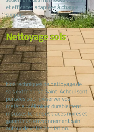
seulement des méthodes douces
et efficaces adaptées à chaque
support.
Nettoyage sols
Nos techniques de nettoyage de
sols extérieurs à Saint-Acheul sont
pensées pour préserver vos
matériaux éliminer durablement
mousses lichens et traces noires et
garantir un environnement sain
autour de votre habitation.