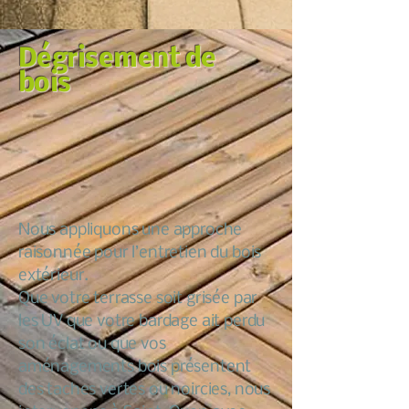
Dégrisement de
bois
Nous appliquons une approche
raisonnée pour l’entretien du bois
extérieur.
Que votre terrasse soit grisée par
les UV que votre bardage ait perdu
son éclat ou que vos
aménagements bois présentent
des taches vertes ou noircies, nous