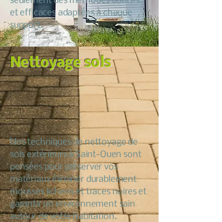
seulement des méthodes douces
et efficaces adaptées à chaque
support.
Nettoyage sols
Nos techniques de nettoyage de
sols extérieurs à Saint-Ouen sont
pensées pour préserver vos
matériaux éliminer durablement
mousses lichens et traces noires et
garantir un environnement sain
autour de votre habitation.