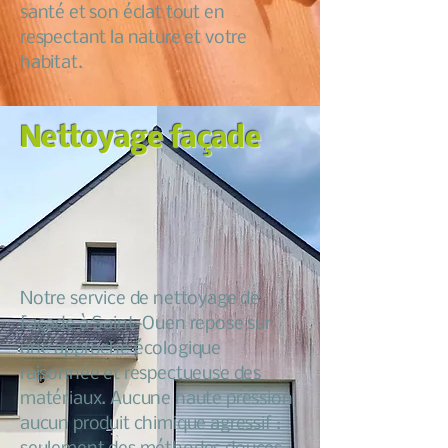
santé et son éclat tout en
respectant la nature et votre
habitat.
Nettoyage façade
Notre service de nettoyage de
façade à Saint-Ouen repose sur
une approche écologique
raisonnée et respectueuse des
matériaux. Aucune haute pression
aucun produit chimique agressif :