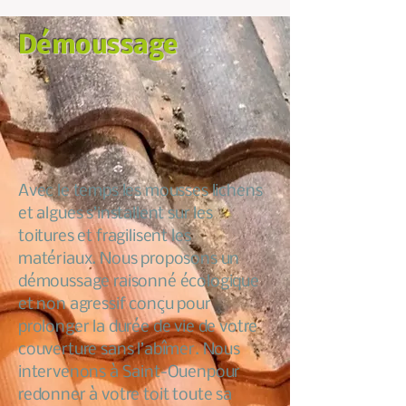
Démoussage
Avec le temps les mousses lichens
et algues s’installent sur les
toitures et fragilisent les
matériaux. Nous proposons un
démoussage raisonné écologique
et non agressif conçu pour
prolonger la durée de vie de votre
couverture sans l’abîmer. Nous
intervenons à Saint-Ouenpour
redonner à votre toit toute sa