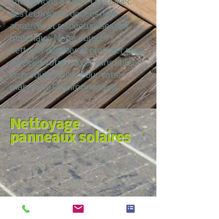
intervenons à Saint-Ouen avec
des techniques douces non
abrasives et respectueuses des
matériaux. Notre objectif :
nettoyer dégriser et protéger sans
agresser votre bois et sans utiliser
de produits nocifs pour votre
maison ou l’environnement.
Nettoyage
panneaux solaires
Nous croyons qu’entretenir sa