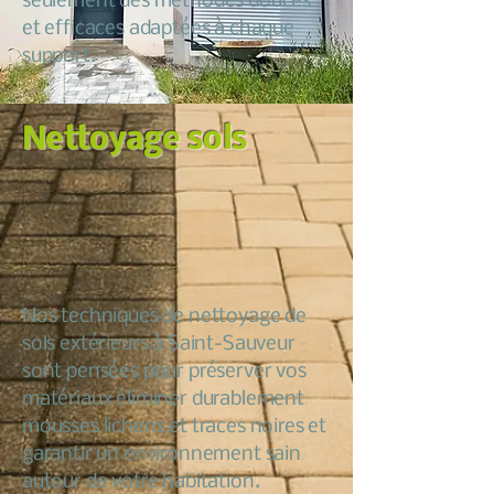
seulement des méthodes douces
et efficaces adaptées à chaque
support.
Nettoyage sols
Nos techniques de nettoyage de
sols extérieurs à Saint-Sauveur
sont pensées pour préserver vos
matériaux éliminer durablement
mousses lichens et traces noires et
garantir un environnement sain
autour de votre habitation.