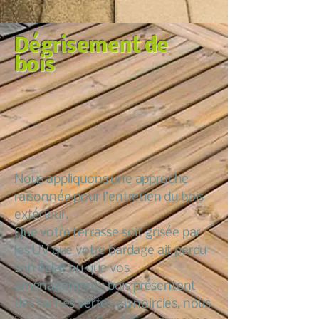
Dégrisement de
bois
Nous appliquons une approche
raisonnée pour l’entretien du bois
extérieur.
Que votre terrasse soit grisée par
les UV que votre bardage ait perdu
son éclat ou que vos
aménagements bois présentent
des taches vertes ou noircies, nous