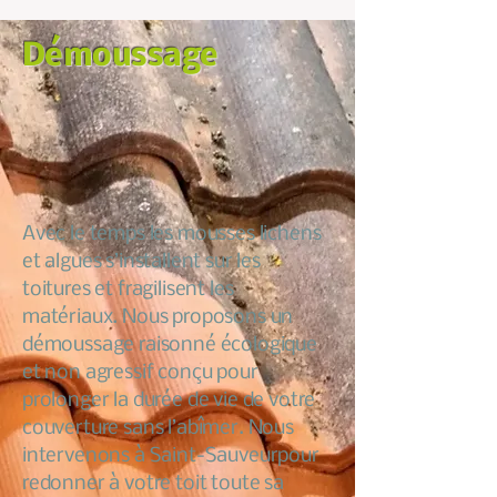
Démoussage
Avec le temps les mousses lichens
et algues s’installent sur les
toitures et fragilisent les
matériaux. Nous proposons un
démoussage raisonné écologique
et non agressif conçu pour
prolonger la durée de vie de votre
couverture sans l’abîmer. Nous
intervenons à Saint-Sauveurpour
redonner à votre toit toute sa