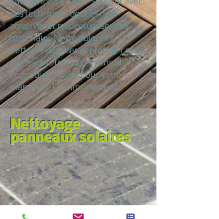
intervenons à Saint-Sauveur avec
des techniques douces non
abrasives et respectueuses des
matériaux. Notre objectif :
nettoyer dégriser et protéger sans
agresser votre bois et sans utiliser
de produits nocifs pour votre
maison ou l’environnement.
Nettoyage
panneaux solaires
Nous croyons qu’entretenir sa