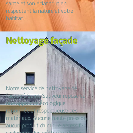
santé et son éclat tout en
respectant la nature et votre
habitat.
Nettoyage façade
Notre service de nettoyage de
façade à Saint-Sauveur repose sur
une approche écologique
raisonnée et respectueuse des
matériaux. Aucune haute pression
aucun produit chimique agressif :