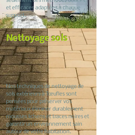
seulement des méthodes douces
et efficaces adaptées à chaque
support.
Nettoyage sols
Nos techniques de nettoyage de
sols extérieurs à Tœufles sont
pensées pour préserver vos
matériaux éliminer durablement
mousses lichens et traces noires et
garantir un environnement sain
autour de votre habitation.