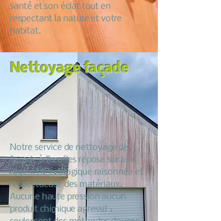
santé et son éclat tout en
respectant la nature et votre
habitat.
Nettoyage façade
Notre service de nettoyage de
façade à Tœufles repose sur une
approche écologique raisonnée et
respectueuse des matériaux.
Aucune haute pression aucun
produit chimique agressif :