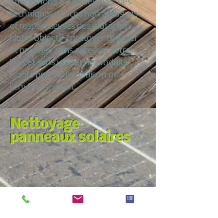
intervenons à Tœufles avec des
techniques douces non abrasives
et respectueuses des matériaux.
Notre objectif : nettoyer dégriser
et protéger sans agresser votre
bois et sans utiliser de produits
nocifs pour votre maison ou
l’environnement.
Nettoyage
panneaux solaires
Nous croyons qu’entretenir sa