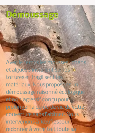
Démoussage
Avec le temps les mousses lichens
et algues s’installent sur les
toitures et fragilisent les
matériaux. Nous proposons un
démoussage raisonné écologique
et non agressif conçu pour
prolonger la durée de vie de votre
couverture sans l’abîmer. Nous
intervenons à Tœuflespour
redonner à votre toit toute sa