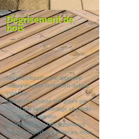
Dégrisement de
bois
Nous appliquons une approche
raisonnée pour l’entretien du bois
extérieur.
Que votre terrasse soit grisée par
les UV que votre bardage ait perdu
son éclat ou que vos
aménagements bois présentent
des taches vertes ou noircies, nous