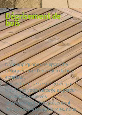
Dégrisement de
bois
Nous appliquons une approche
raisonnée pour l’entretien du bois
extérieur.
Que votre terrasse soit grisée par
les UV que votre bardage ait perdu
son éclat ou que vos
aménagements bois présentent
des taches vertes ou noircies, nous