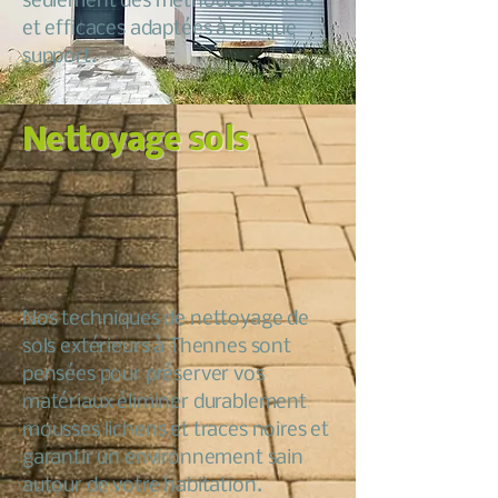
seulement des méthodes douces
et efficaces adaptées à chaque
support.
Nettoyage sols
Nos techniques de nettoyage de
sols extérieurs à Thennes sont
pensées pour préserver vos
matériaux éliminer durablement
mousses lichens et traces noires et
garantir un environnement sain
autour de votre habitation.