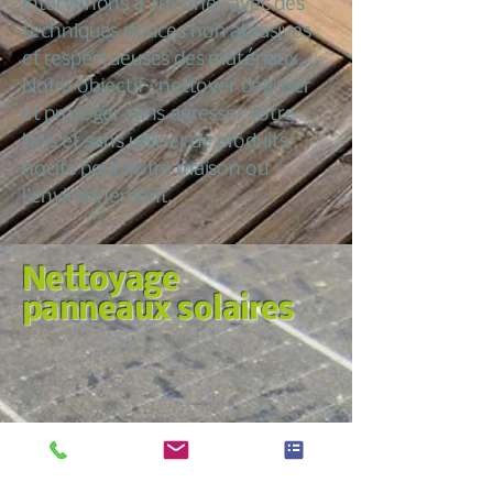
intervenons à Thennes avec des
techniques douces non abrasives
et respectueuses des matériaux.
Notre objectif : nettoyer dégriser
et protéger sans agresser votre
bois et sans utiliser de produits
nocifs pour votre maison ou
l’environnement.
Nettoyage
panneaux solaires
Nous croyons qu’entretenir sa