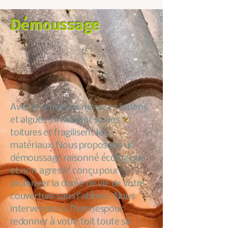
Démoussage
Avec le temps les mousses lichens
et algues s’installent sur les
toitures et fragilisent les
matériaux. Nous proposons un
démoussage raisonné écologique
et non agressif conçu pour
prolonger la durée de vie de votre
couverture sans l’abîmer. Nous
intervenons à Thennespour
redonner à votre toit toute sa