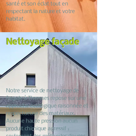
santé et son éclat tout en
respectant la nature et votre
habitat.
Nettoyage façade
Notre service de nettoyage de
façade à Thennes repose sur une
approche écologique raisonnée et
respectueuse des matériaux.
Aucune haute pression aucun
produit chimique agressif :