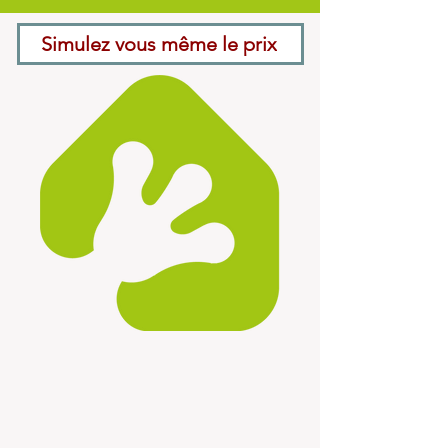
Simulez vous même le prix