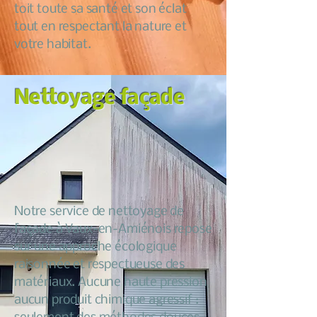
toit toute sa santé et son éclat
tout en respectant la nature et
votre habitat.
Nettoyage façade
Notre service de nettoyage de
façade à Vaux-en-Amiénois repose
sur une approche écologique
raisonnée et respectueuse des
matériaux. Aucune haute pression
aucun produit chimique agressif :