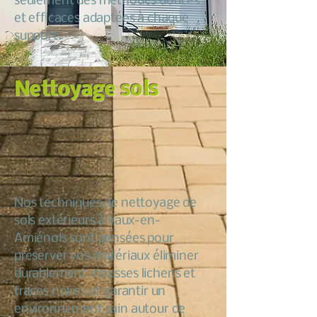
seulement des méthodes douces
et efficaces adaptées à chaque
support.
Nettoyage sols
Nos techniques de nettoyage de
sols extérieurs à Vaux-en-
Amiénois sont pensées pour
préserver vos matériaux éliminer
durablement mousses lichens et
traces noires et garantir un
environnement sain autour de