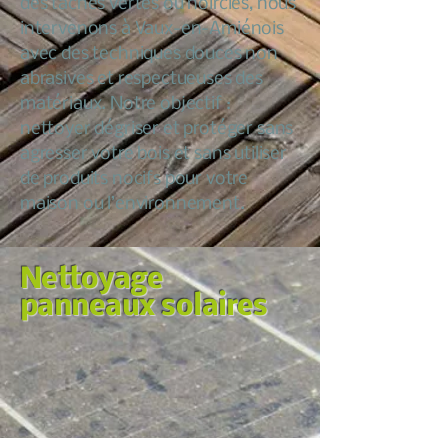
des taches vertes ou noircies, nous
intervenons à Vaux-en-Amiénois
avec des techniques douces non
abrasives et respectueuses des
matériaux. Notre objectif :
nettoyer dégriser et protéger sans
agresser votre bois et sans utiliser
de produits nocifs pour votre
maison ou l’environnement.
Nettoyage
panneaux solaires