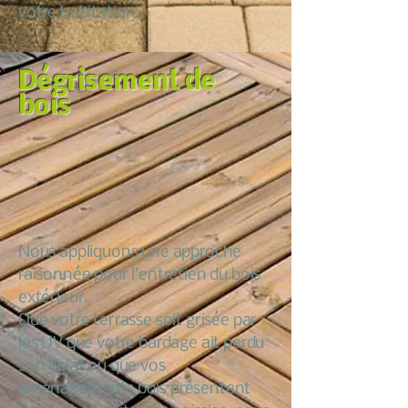
votre habitation.
Dégrisement de
bois
Nous appliquons une approche
raisonnée pour l’entretien du bois
extérieur.
Que votre terrasse soit grisée par
les UV que votre bardage ait perdu
son éclat ou que vos
aménagements bois présentent