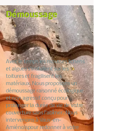
Démoussage
Avec le temps les mousses lichens
et algues s’installent sur les
toitures et fragilisent les
matériaux. Nous proposons un
démoussage raisonné écologique
et non agressif conçu pour
prolonger la durée de vie de votre
couverture sans l’abîmer. Nous
intervenons à Vaux-en-
Amiénoispour redonner à votre