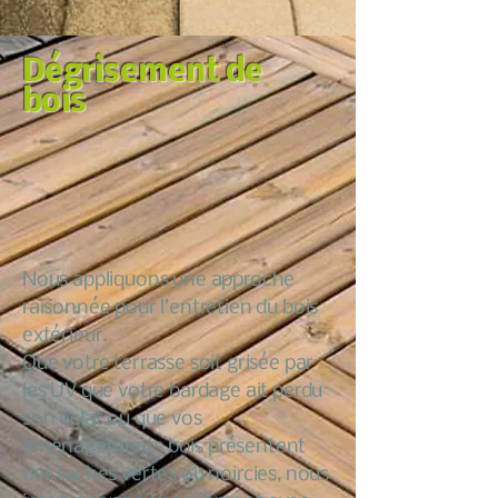
Dégrisement de
bois
Nous appliquons une approche
raisonnée pour l’entretien du bois
extérieur.
Que votre terrasse soit grisée par
les UV que votre bardage ait perdu
son éclat ou que vos
aménagements bois présentent
des taches vertes ou noircies, nous