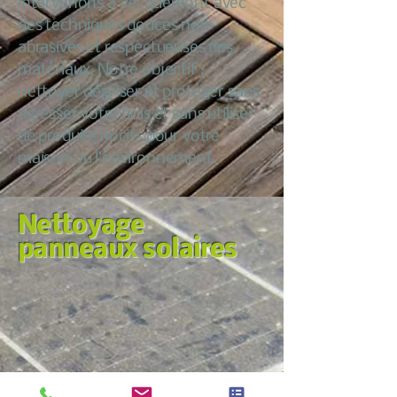
intervenons à Vecquemont avec
des techniques douces non
abrasives et respectueuses des
matériaux. Notre objectif :
nettoyer dégriser et protéger sans
agresser votre bois et sans utiliser
de produits nocifs pour votre
maison ou l’environnement.
Nettoyage
panneaux solaires
Nous croyons qu’entretenir sa