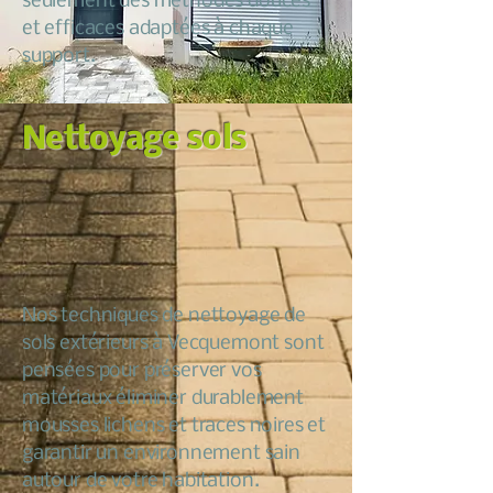
seulement des méthodes douces
et efficaces adaptées à chaque
support.
Nettoyage sols
Nos techniques de nettoyage de
sols extérieurs à Vecquemont sont
pensées pour préserver vos
matériaux éliminer durablement
mousses lichens et traces noires et
garantir un environnement sain
autour de votre habitation.