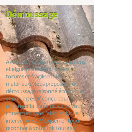
Démoussage
Avec le temps les mousses lichens
et algues s’installent sur les
toitures et fragilisent les
matériaux. Nous proposons un
démoussage raisonné écologique
et non agressif conçu pour
prolonger la durée de vie de votre
couverture sans l’abîmer. Nous
intervenons à Vecquemontpour
redonner à votre toit toute sa